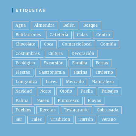
ETIQUETAS
Agua
Almendra
Belén
Bosque
Butifarrones
Cafetería
Calas
Centro
Chocolate
Coca
Comercio local
Comida
Costumbres
Cultura
Decoración
Ecológico
Excursión
Familia
Ferias
Fiestas
Gastronomia
Harina
Invierno
Longaniza
Luces
Mercado
Naturaleza
Navidad
Norte
Otoño
Paella
Paisajes
Palma
Paseo
Pintoresco
Playas
Pueblos
Recetas
Restaurante
Sobrasada
Sur
Talec
Tradicion
Turrón
Verano