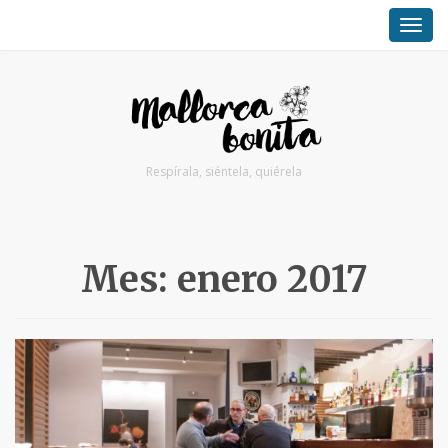
TOG
NAV
Respírala, siéntela, quiérela
Mes:
enero 2017