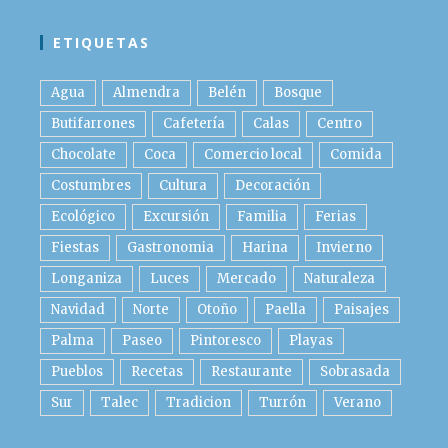
ETIQUETAS
Agua
Almendra
Belén
Bosque
Butifarrones
Cafetería
Calas
Centro
Chocolate
Coca
Comercio local
Comida
Costumbres
Cultura
Decoración
Ecológico
Excursión
Familia
Ferias
Fiestas
Gastronomia
Harina
Invierno
Longaniza
Luces
Mercado
Naturaleza
Navidad
Norte
Otoño
Paella
Paisajes
Palma
Paseo
Pintoresco
Playas
Pueblos
Recetas
Restaurante
Sobrasada
Sur
Talec
Tradicion
Turrón
Verano