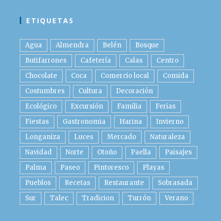
ETIQUETAS
Agua
Almendra
Belén
Bosque
Butifarrones
Cafetería
Calas
Centro
Chocolate
Coca
Comercio local
Comida
Costumbres
Cultura
Decoración
Ecológico
Excursión
Familia
Ferias
Fiestas
Gastronomia
Harina
Invierno
Longaniza
Luces
Mercado
Naturaleza
Navidad
Norte
Otoño
Paella
Paisajes
Palma
Paseo
Pintoresco
Playas
Pueblos
Recetas
Restaurante
Sobrasada
Sur
Talec
Tradicion
Turrón
Verano