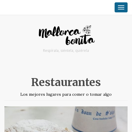
TOG
NAV
Respírala, siéntela, quiérela
Restaurantes
Los mejores lugares para comer o tomar algo