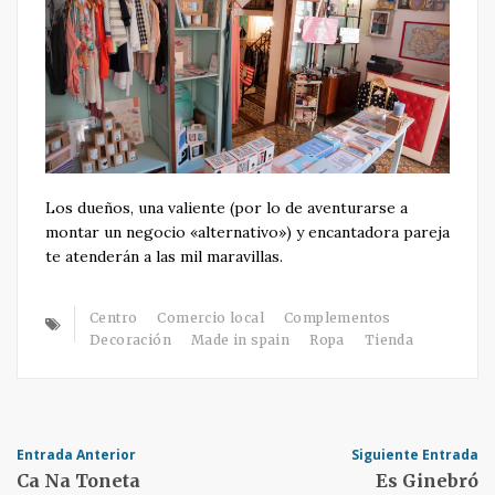
Los dueños, una valiente (por lo de aventurarse a
montar un negocio «alternativo») y encantadora pareja
te atenderán a las mil maravillas.
Centro
Comercio local
Complementos
Decoración
Made in spain
Ropa
Tienda
Post
Entrada Anterior
Siguiente Entrada
Ca Na Toneta
Es Ginebró